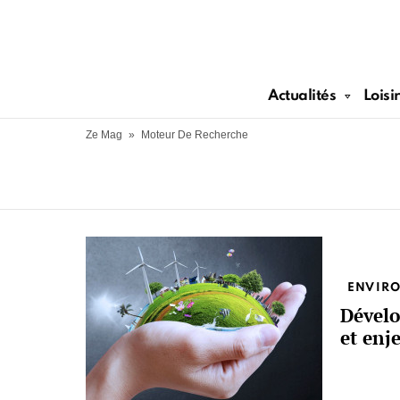
Actualités
Loisi
Ze Mag
»
Moteur De Recherche
More
stories
ENVIR
Dével
et enj