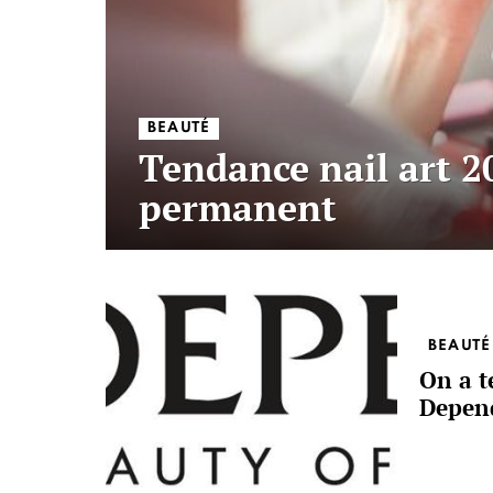
BEAUTÉ
Tendance nail art 20
permanent
BEAUTÉ
On a t
Depen