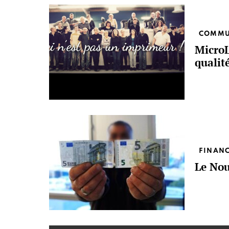
COMMU
MicroL
qualit
FINAN
Le Nou