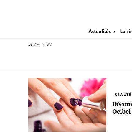
Actualités
Loisi
Ze Mag
»
UV
More
stories
BEAUTÉ
Découv
Ocibel